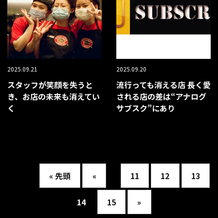
2025.09.21
2025.09.20
スタッフが笑顔を失うと
流行っても消える店 長く愛
き、お店の未来も消えてい
される店の差は“アナログ
く
サブスク”にあり
14 / 15
« 先頭
«
...
11
12
13
14
15
»