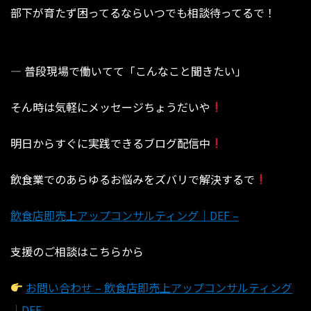
部下が育たず困ってるならいつでも相談待ってるで！
— 普段現場で働いてて「こんなこと聞きたい」⁡⁡⁡⁡⁡⁡⁡⁡⁡⁡⁡⁡⁡⁡⁡⁡⁡⁡⁡
⁡⁡⁡⁡⁡⁡⁡⁡⁡⁡⁡⁡⁡⁡⁡⁡⁡⁡⁡そん時は気軽にメッセージちょうだいや
明日からすぐに実践できるブログ配信中
飲食業でのあらゆるお悩みをズバリで解決するで
飲食店即売上アップコンサルティング｜DEF –
支援のご相談はこちらから
お問い合わせ – 飲食店即売上アップコンサルティング
｜DEF