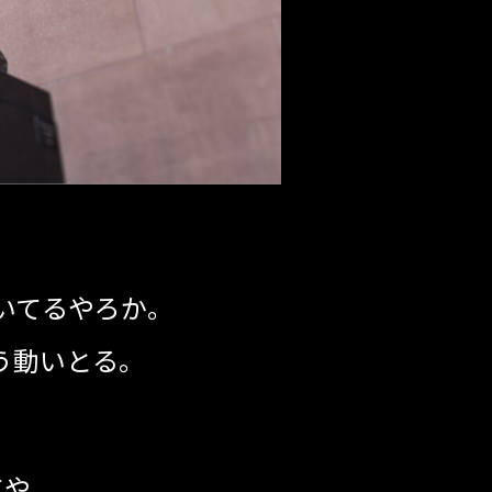
いてるやろか。
う動いとる。
。
てや。