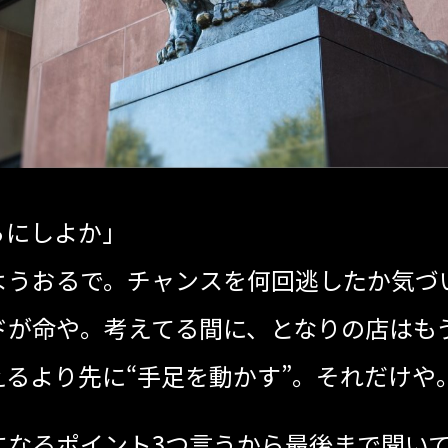
らにしよか」
ようおるで。チャンスを何回逃したか気づ
ドが命や。考えてる間に、となりの店はも
るより先に“手足を動かす”。それだけや
になるポイント3つ言うから最後まで聞い