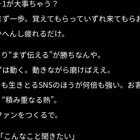
＋1が大事ちゃう？
まず一歩。覚えてもらっていずれ来てもら
かへんし疲れるだけ。
より“まず伝える”が勝ちなんや。
ずは動く。動きながら磨けばええ。
でも生きとるSNSのほうが何倍も強い。お
、“積み重なる熱”。
ファンをつくるで。
い」⁡⁡⁡⁡⁡⁡⁡⁡⁡⁡⁡⁡⁡⁡⁡⁡⁡⁡⁡