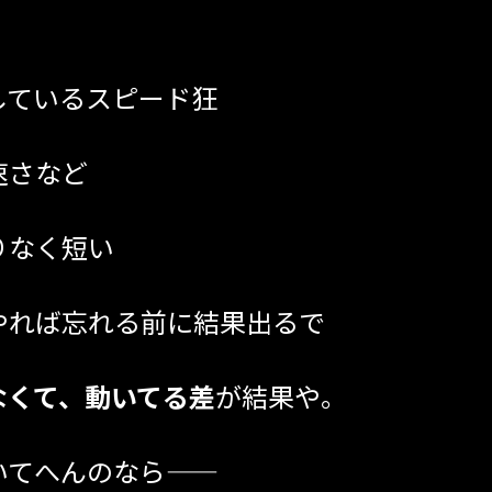
しているスピード狂
速さなど
りなく短い
やれば忘れる前に結果出るで
なくて、動いてる差
が結果や。
てへんのなら――