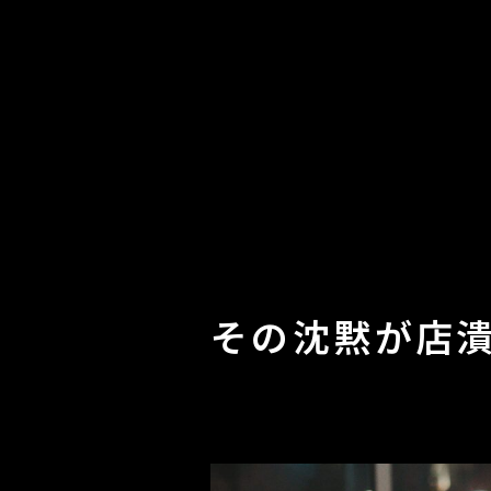
その沈黙が店潰