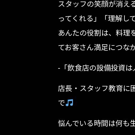
スタッフの笑顔が消え
ってくれる」「理解し
あんたの役割は、料理
てお客さん満足につな
-「飲食店の設備投資は
⁡⁡⁡⁡⁡⁡⁡⁡⁡⁡⁡⁡⁡⁡⁡⁡⁡⁡店
で
⁡⁡⁡⁡⁡⁡⁡⁡⁡⁡⁡⁡⁡⁡⁡⁡⁡⁡⁡悩んで